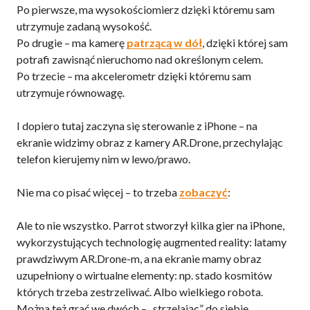
Po pierwsze, ma wysokościomierz dzięki któremu sam
utrzymuje zadaną wysokość.
Po drugie – ma kamerę
patrzącą w dół
, dzięki której sam
potrafi zawisnąć nieruchomo nad określonym celem.
Po trzecie – ma akcelerometr dzięki któremu sam
utrzymuje równowagę.
I dopiero tutaj zaczyna się sterowanie z iPhone – na
ekranie widzimy obraz z kamery AR.Drone, przechylając
telefon kierujemy nim w lewo/prawo.
Nie ma co pisać więcej – to trzeba
zobaczyć
:
Ale to nie wszystko. Parrot stworzył kilka gier na iPhone,
wykorzystujących technologię augmented reality: latamy
prawdziwym AR.Drone-m, a na ekranie mamy obraz
uzupełniony o wirtualne elementy: np. stado kosmitów
których trzeba zestrzeliwać. Albo wielkiego robota.
Można też grać we dwóch – „strzelając” do siebie