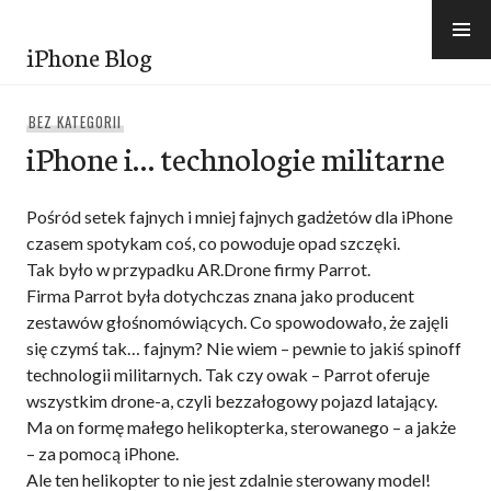
Przejdź
do
iPhone Blog
treści
BEZ KATEGORII
iPhone i… technologie militarne
Pośród setek fajnych i mniej fajnych gadżetów dla iPhone
czasem spotykam coś, co powoduje opad szczęki.
Tak było w przypadku AR.Drone firmy Parrot.
Firma Parrot była dotychczas znana jako producent
zestawów głośnomówiących. Co spowodowało, że zajęli
się czymś tak… fajnym? Nie wiem – pewnie to jakiś spinoff
technologii militarnych. Tak czy owak – Parrot oferuje
wszystkim drone-a, czyli bezzałogowy pojazd latający.
Ma on formę małego helikopterka, sterowanego – a jakże
– za pomocą iPhone.
Ale ten helikopter to nie jest zdalnie sterowany model!