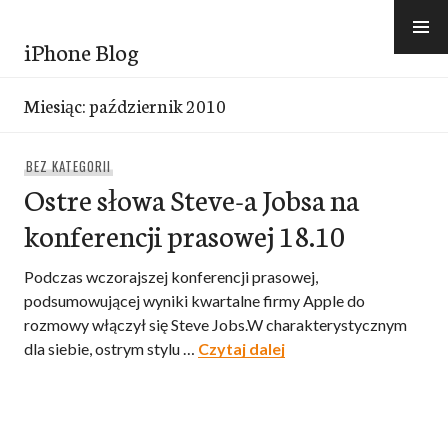
Przejdź
do
iPhone Blog
treści
Miesiąc:
październik 2010
BEZ KATEGORII
Ostre słowa Steve-a Jobsa na
konferencji prasowej 18.10
Podczas wczorajszej konferencji prasowej,
podsumowującej wyniki kwartalne firmy Apple do
rozmowy włączył się Steve Jobs.W charakterystycznym
Ostre słowa Steve-a J
dla siebie, ostrym stylu …
Czytaj dalej